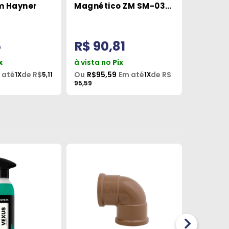
m Hayner
Magnético ZM SM-035
45mm 1
PT Pado
Comple
5
R$ 90,81
R$ 1,
x
à vista no
Pix
à vista 
 até
de R$
Ou
R$95,59
Em até
de R$
Ou
R$2,0
1X
5,11
1X
95,59
2,06