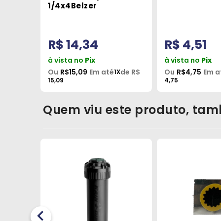
x
1/4x4Belzer
R$ 14,34
R$ 4,51
à vista no
Pix
à vista no
Pix
é
Ou
R$15,09
Em até
de R$
Ou
R$4,75
Em a
3X
1X
15,09
4,75
Quem viu este produto, tam