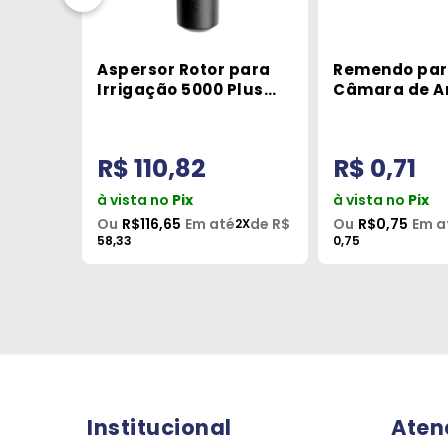
iro
Aspersor Rotor para
Remendo pa
iva
Irrigação 5000 Plus
Câmara de Ar
Rain Bird
Vipal
R$ 110,82
R$ 0,71
à vista no
Pix
à vista no
Pix
de R$
Ou
R$116,65
Em até
de R$
Ou
R$0,75
Em a
X
2X
58,33
0,75
Institucional
Aten