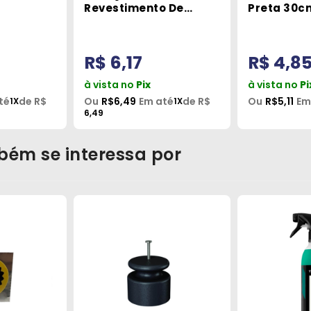
Revestimento De
Preta 30c
Borracha EPDM Scania
15X50mm Metal Matrix
R$ 6,17
R$ 4,8
à vista no
Pix
à vista no
Pi
té
de R$
Ou
R$6,49
Em até
de R$
Ou
R$5,11
Em
1X
1X
6,49
bém se interessa por