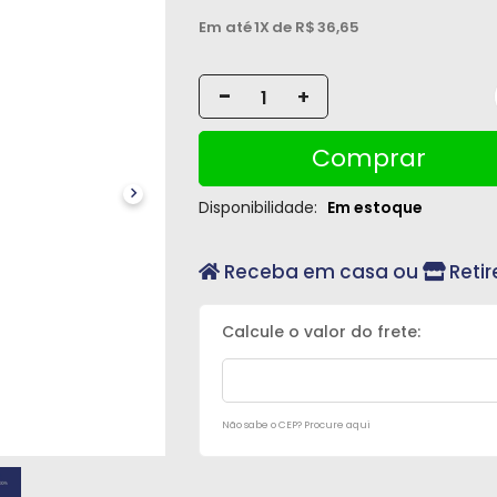
Em até
1X
de R$
36,65
-
+
Comprar
Disponibilidade:
Em estoque
Receba em casa ou
Retir
Não sabe o CEP? Procure aqui