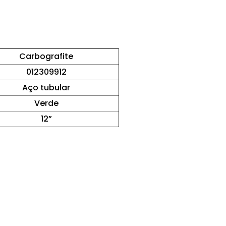
Carbografite
012309912
Aço tubular
Verde
12”