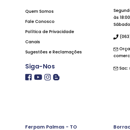
Segunda
Quem Somos
às 18:00
Fale Conosco
Sábado 
Política de Privacidade
(063)
Canais
Orça
Sugestões e Reclamações
comerc
Siga-Nos
Sac:
Ferpam Palmas - TO
Borra