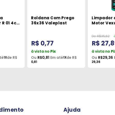
ra
Roldana Com Prego
Limpador 
 R 01 4cm
36x36 Valeplast
Motor Vex
Vonixx
De:
R$35,62
R$ 0,77
R$ 27,8
à vista no
Pix
à vista no
Pi
té
de R$
Ou
R$0,81
Em até
de R$
Ou
R$29,36
1X
1X
0,81
29,36
dimento
Ajuda