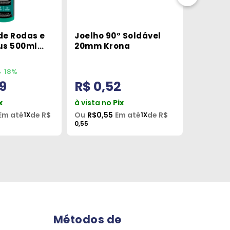
de Rodas e
Joelho 90° Soldável
Final D
us 500ml
20mm Krona
Com Ane
Fita Go
Impleb
18%
9
R$ 0,52
R$ 0,
x
à vista no
Pix
à vista 
Em até
de R$
Ou
R$0,55
Em até
de R$
Ou
R$0,7
1X
1X
0,55
0,71
Métodos de