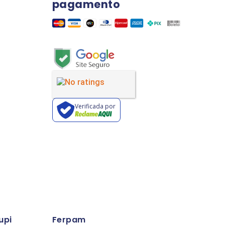
pagamento
Verificada por
upi
Ferpam