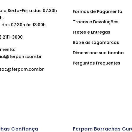
 a Sexta-Feira das 07:30h
Formas de Pagamento
h.
Trocas e Devoluções
das 07:30h às 13:00h
Fretes e Entregas
 2111-3600
Baixe as Logomarcas
mento:
Dimensione sua bomba
ial@ferpam.com.br
Perguntas Frequentes
sac@ferpam.com.br
chas Confiança
Ferpam Borrachas Gur