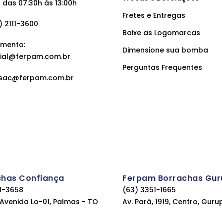
das 07:30h às 13:00h
Fretes e Entregas
 2111-3600
Baixe as Logomarcas
mento:
Dimensione sua bomba
ial@ferpam.com.br
Perguntas Frequentes
sac@ferpam.com.br
chas Confiança
Ferpam Borrachas Gur
11-3658
(63) 3351-1665
, Avenida Lo-01, Palmas - TO
Av. Pará, 1919, Centro, Guru