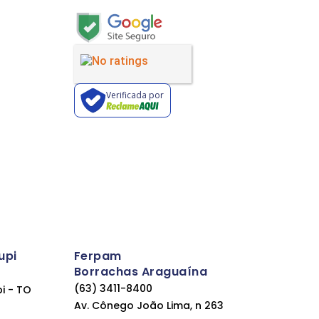
Verificada por
upi
Ferpam
Borrachas Araguaína
(63) 3411-8400
pi - TO
Av. Cônego João Lima, n 263