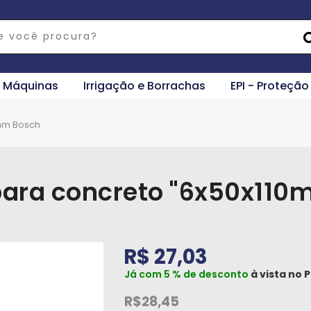
e Máquinas
Irrigação e Borrachas
EPI - Proteção
0mm Bosch
para concreto "6x50x11
R$ 27,03
Já com 5 % de desconto
à vista no
P
R$28,45