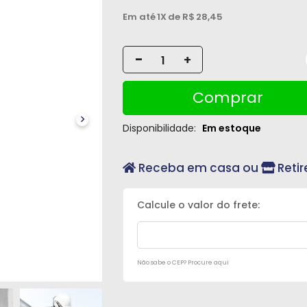
Em até
1X
de R$
28,45
-
+
Comprar
Disponibilidade:
Em estoque
Receba em casa ou
Retir
Não sabe o CEP? Procure aqui