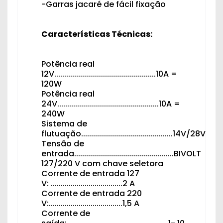
-Garras jacaré de fácil fixação
Características Técnicas:
Potência real
12V...................................................10A =
120W
Potência real
24V...................................................10A =
240W
Sistema de
flutuação..............................................14V/28V
Tensão de
entrada..................................................BIVOLT
127/220 V com chave seletora
Corrente de entrada 127
V: ....................................2 A
Corrente de entrada 220
V:.....................................1,5 A
Corrente de