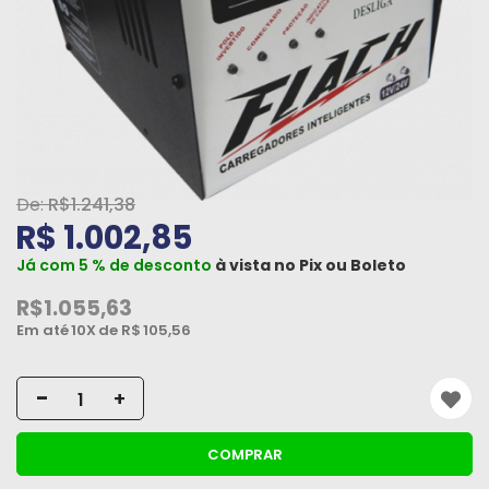
Máquinas
Iluminação
Materiais
de
Construção
R$1.241,38
Materiais
R$ 1.002,85
Elétricos
Já com 5 % de desconto
à vista no
Pix
ou
Boleto
Materiais
R$1.055,63
Hidráulicos
Em até
10X
de R$
105,56
e
Pneumáticos
-
+
Tintas
e
COMPRAR
Químicos