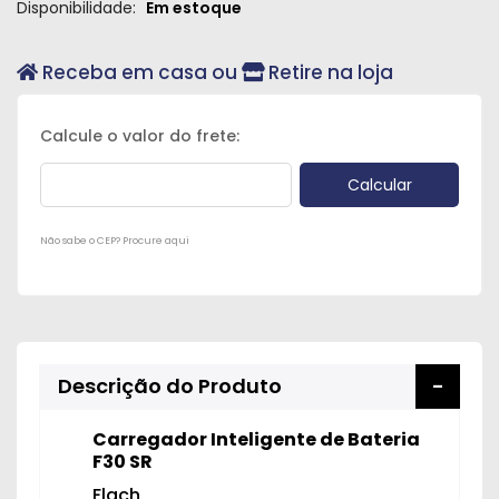
Disponibilidade:
Em estoque
Peças
e
Receba em casa ou
Retire na loja
Acessórios
Oficina
Mecânica
Não sabe o CEP? Procure aqui
Descrição do Produto
Carregador Inteligente de Bateria
F30 SR
Flach