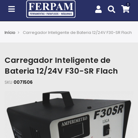
Início
Carregador Inteligente de Bateria 12/24V F30-SR Flach
Agro
Casa
Carregador Inteligente de
e
Jardim
Bateria 12/24V F30-SR Flach
SKU
EPIs
0071506
Fixação
e
Cobertura
Ferramentas
e