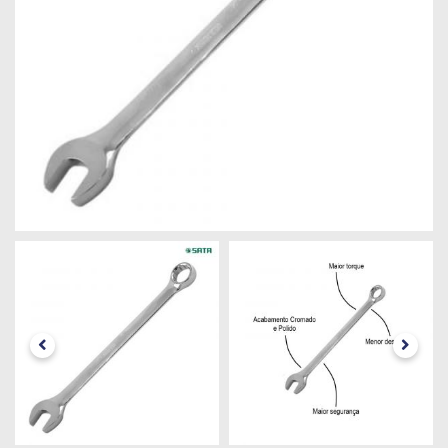
Máquinas
Iluminação
Materiais
de
Construção
Materiais
Elétricos
Materiais
Hidráulicos
e
Pneumáticos
Tintas
e
Químicos