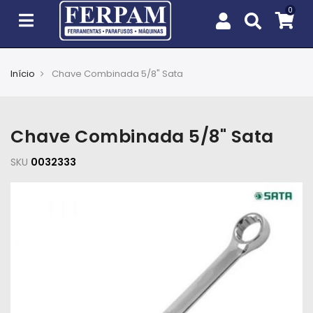
Início
Chave Combinada 5/8" Sata
Agro
Casa
Chave Combinada 5/8" Sata
e
Jardim
SKU
0032333
EPIs
Fixação
e
Cobertura
Ferramentas
e