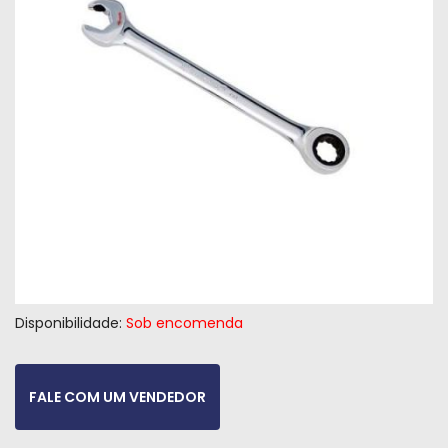
Máquinas
Iluminação
Materiais
de
Construção
Materiais
Elétricos
Materiais
Hidráulicos
e
Disponibilidade:
Sob encomenda
Pneumáticos
Tintas
FALE COM UM VENDEDOR
e
Químicos