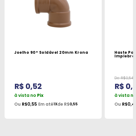
Joelho 90° Soldável 20mm Krona
Haste Po
Implebra
De:
R$0,54
R$ 0,52
R$ 0,
à vista no
Pix
à vista n
Ou
R$0,55
Em até
de R$
Ou
R$0,4
1X
0,55