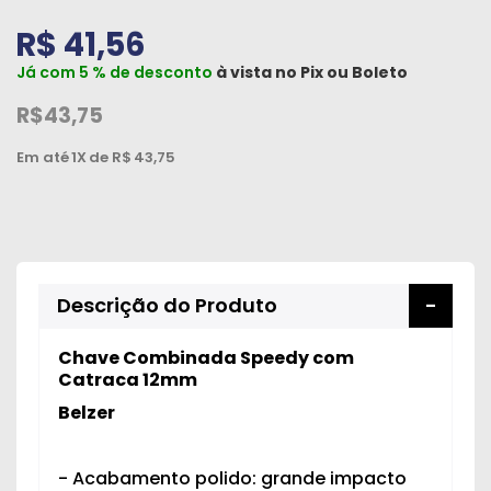
Peças
R$ 41,56
e
Já com 5 % de desconto
à vista no
Pix
ou
Boleto
Acessórios
R$43,75
Oficina
Mecânica
Em até
1X
de R$
43,75
Descrição do Produto
Chave Combinada Speedy com
Catraca 12mm
Belzer
- Acabamento polido: grande impacto