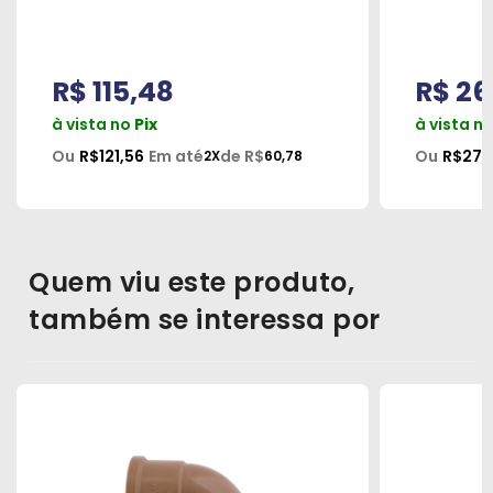
R$ 115,48
R$ 26
à vista no
Pix
à vista n
Ou
R$121,56
Em até
de R$
Ou
R$27,
2X
60,78
Quem viu este produto,
também se interessa por