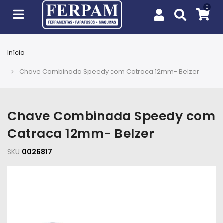
Início
Agro
Chave Combinada Speedy com Catraca 12mm- Belzer
Casa
e
Jardim
Chave Combinada Speedy com
Catraca 12mm- Belzer
EPIs
SKU
0026817
Fixação
e
Cobertura
Ferramentas
e