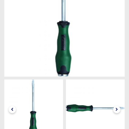
Máquinas
Iluminação
Materiais
de
Construção
Materiais
Elétricos
Materiais
Hidráulicos
e
Pneumáticos
Tintas
e
Químicos