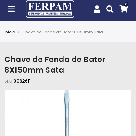
Início
Chave de Fenda de Bater 8X150mm Sata
Agro
Casa
Chave de Fenda de Bater
e
Jardim
8X150mm Sata
SKU
EPIs
0062611
Fixação
e
Cobertura
Ferramentas
e