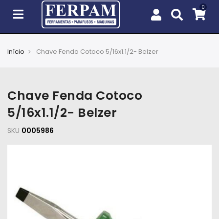
Início
Chave Fenda Cotoco 5/16x1.1/2- Belzer
Agro
Casa
Chave Fenda Cotoco
e
Jardim
5/16x1.1/2- Belzer
SKU
EPIs
0005986
Fixação
e
Cobertura
Ferramentas
e