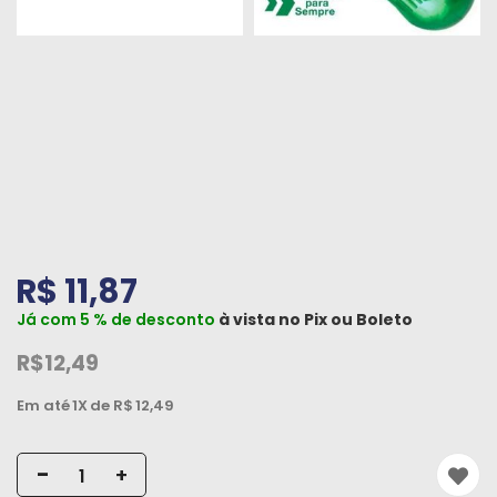
Peças
e
Acessórios
Oficina
Mecânica
R$ 11,87
Já com 5 % de desconto
à vista no
Pix
ou
Boleto
R$12,49
Em até
1X
de R$
12,49
-
+