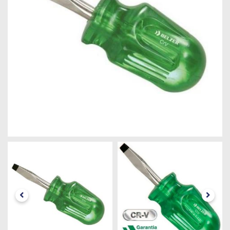
Máquinas
Iluminação
Materiais
de
Construção
Materiais
Elétricos
Materiais
Hidráulicos
e
Pneumáticos
Tintas
e
Químicos