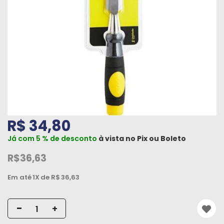
Máquinas
Iluminação
Materiais
de
Construção
Materiais
Elétricos
R$ 34,80
Materiais
Já com 5 % de desconto
à vista no
Pix
ou
Boleto
Hidráulicos
e
R$36,63
Pneumáticos
Em até
1X
de R$
36,63
Tintas
e
-
+
Químicos