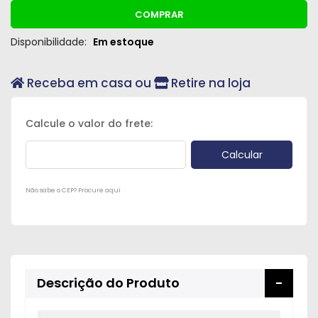
Peças
COMPRAR
e
Disponibilidade:
Em estoque
Acessórios
Oficina
Receba em casa ou
Retire na loja
Mecânica
Não sabe o CEP? Procure aqui
Descrição do Produto