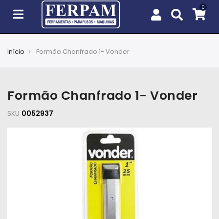
Início
Formão Chanfrado 1- Vonder
Agro
Casa
Formão Chanfrado 1- Vonder
e
Jardim
SKU
0052937
EPIs
Fixação
e
Cobertura
Ferramentas
e