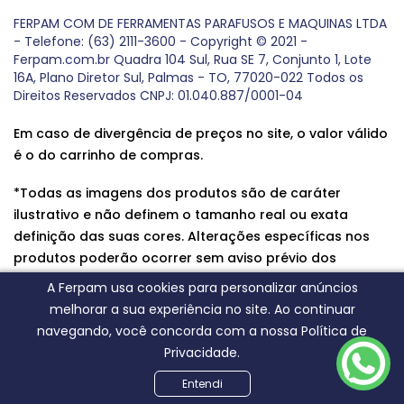
FERPAM COM DE FERRAMENTAS PARAFUSOS E MAQUINAS LTDA
- Telefone: (63) 2111-3600 - Copyright © 2021 -
Ferpam.com.br Quadra 104 Sul, Rua SE 7, Conjunto 1, Lote
16A, Plano Diretor Sul, Palmas - TO, 77020-022 Todos os
Direitos Reservados CNPJ: 01.040.887/0001-04
Em caso de divergência de preços no site, o valor válido
é o do carrinho de compras.
*Todas as imagens dos produtos são de caráter
ilustrativo e não definem o tamanho real ou exata
definição das suas cores. Alterações específicas nos
produtos poderão ocorrer sem aviso prévio dos
fornecedores, qualquer dúvida sobre nossos produtos
A Ferpam usa cookies para personalizar anúncios
entre em contato conosco.
melhorar a sua experiência no site. Ao continuar
navegando, você concorda com a nossa Política de
Privacidade.
Entendi