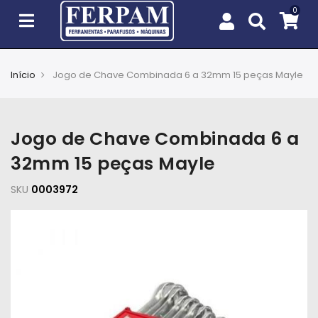
Início
Jogo de Chave Combinada 6 a 32mm 15 peças Mayle
Agro
Casa
Jogo de Chave Combinada 6 a
e
Jardim
32mm 15 peças Mayle
SKU
EPIs
0003972
Fixação
e
Cobertura
Ferramentas
e