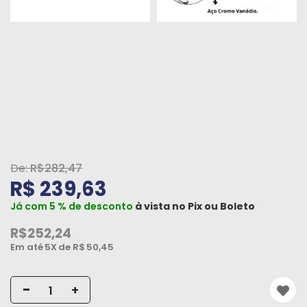
Peças
e
Acessórios
Oficina
Mecânica
R$282,47
R$ 239,63
Já com 5 % de desconto
à vista no
Pix
ou
Boleto
R$252,24
Em até
5X
de R$
50,45
-
+