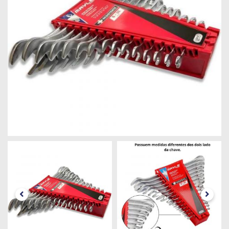
Máquinas
Iluminação
Materiais
de
Construção
Materiais
Elétricos
Materiais
Hidráulicos
e
Pneumáticos
Tintas
e
Químicos