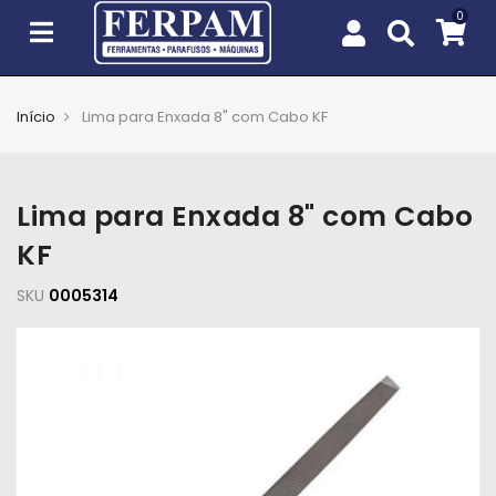
Início
Lima para Enxada 8" com Cabo KF
Agro
Casa
Lima para Enxada 8" com Cabo
e
Jardim
KF
SKU
EPIs
0005314
Fixação
e
Cobertura
Ferramentas
e