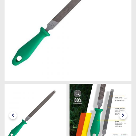
Máquinas
Iluminação
Materiais
de
Construção
Materiais
Elétricos
Materiais
Hidráulicos
e
Pneumáticos
Tintas
e
Químicos