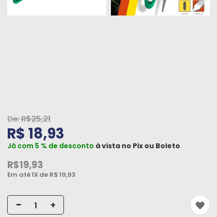
Peças
e
Acessórios
Oficina
Mecânica
R$25,21
R$ 18,93
Já com 5 % de desconto
à vista no
Pix
ou
Boleto
R$19,93
Em até
1X
de R$
19,93
-
+