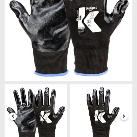
Máquinas
Iluminação
Materiais
de
Construção
Materiais
Elétricos
Materiais
Hidráulicos
e
Pneumáticos
Tintas
e
Químicos