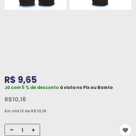
Peças
e
Acessórios
Oficina
Mecânica
R$ 9,65
Já com 5 % de desconto
à vista no
Pix
ou
Boleto
R$10,16
Em até
1X
de R$
10,16
-
+