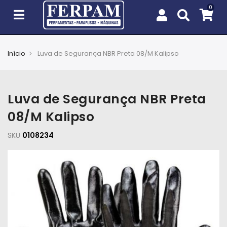
Início
Luva de Segurança NBR Preta 08/M Kalipso
Agro
Casa
Luva de Segurança NBR Preta
e
Jardim
08/M Kalipso
SKU
EPIs
0108234
Fixação
e
Cobertura
Ferramentas
e