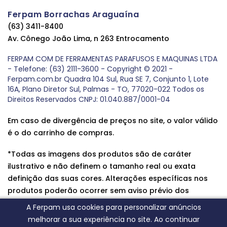
Ferpam Borrachas Araguaína
(63) 3411-8400
Av. Cônego João Lima, n 263 Entrocamento
FERPAM COM DE FERRAMENTAS PARAFUSOS E MAQUINAS LTDA
- Telefone: (63) 2111-3600 - Copyright © 2021 -
Ferpam.com.br Quadra 104 Sul, Rua SE 7, Conjunto 1, Lote
16A, Plano Diretor Sul, Palmas - TO, 77020-022 Todos os
Direitos Reservados CNPJ: 01.040.887/0001-04
Em caso de divergência de preços no site, o valor válido
é o do carrinho de compras.
*Todas as imagens dos produtos são de caráter
ilustrativo e não definem o tamanho real ou exata
definição das suas cores. Alterações específicas nos
produtos poderão ocorrer sem aviso prévio dos
fornecedores, qualquer dúvida sobre nossos produtos
A Ferpam usa cookies para personalizar anúncios
entre em contato conosco.
melhorar a sua experiência no site. Ao continuar