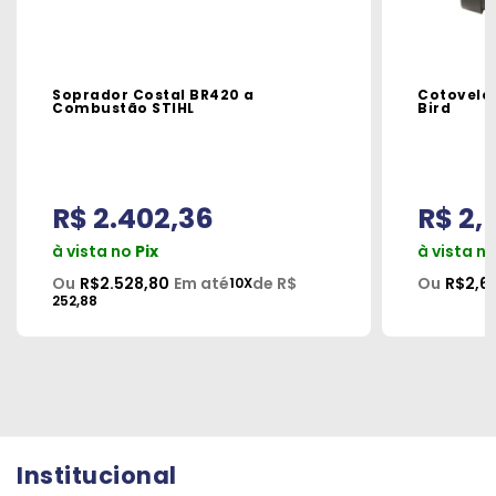
Soprador Costal BR420 a
Cotovelo 
Combustão STIHL
Bird
R$ 2.402,36
R$ 2,
à vista no
Pix
à vista n
Ou
R$2.528,80
Em até
de R$
Ou
R$2,6
10X
252,88
Institucional