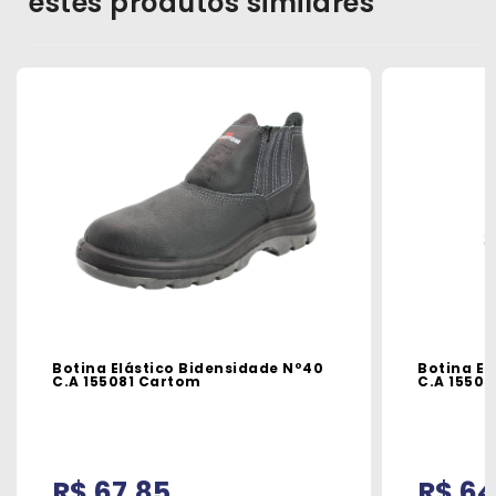
estes produtos similares
Botina Elástico Bidensidade Nº40
Botina El
C.A 155081 Cartom
C.A 1550
R$ 67,85
R$ 64