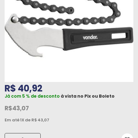
Máquinas
Iluminação
Materiais
de
Construção
Materiais
Elétricos
Materiais
R$ 40,92
Hidráulicos
e
Já com 5 % de desconto
à vista no
Pix
ou
Boleto
Pneumáticos
R$43,07
Tintas
Em até
1X
de R$
43,07
e
Químicos