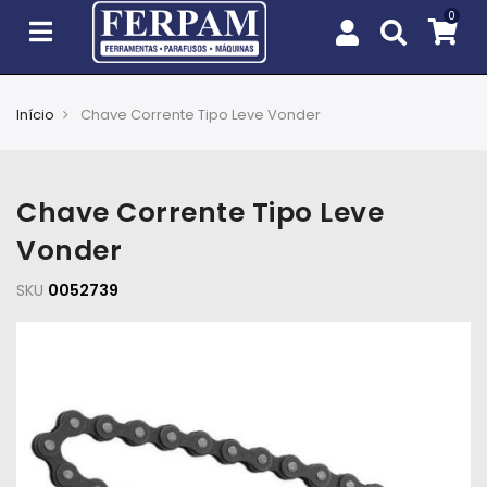
Início
Chave Corrente Tipo Leve Vonder
Agro
Casa
Chave Corrente Tipo Leve
e
Jardim
Vonder
SKU
EPIs
0052739
Fixação
e
Cobertura
Ferramentas
e