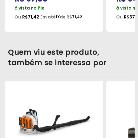
à vista no
Pix
à vista n
Ou
R$71,42
Em até
de R$
Ou
R$67,
1X
71,42
Quem viu este produto,
também se interessa por