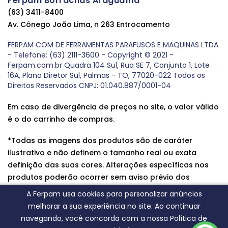
Ferpam Borrachas Araguaína
(63) 3411-8400
Av. Cônego João Lima, n 263 Entrocamento
FERPAM COM DE FERRAMENTAS PARAFUSOS E MAQUINAS LTDA
- Telefone: (63) 2111-3600 - Copyright © 2021 -
Ferpam.com.br Quadra 104 Sul, Rua SE 7, Conjunto 1, Lote
16A, Plano Diretor Sul, Palmas - TO, 77020-022 Todos os
Direitos Reservados CNPJ: 01.040.887/0001-04
Em caso de divergência de preços no site, o valor válido
é o do carrinho de compras.
*Todas as imagens dos produtos são de caráter
ilustrativo e não definem o tamanho real ou exata
definição das suas cores. Alterações específicas nos
produtos poderão ocorrer sem aviso prévio dos
fornecedores, qualquer dúvida sobre nossos produtos
A Ferpam usa cookies para personalizar anúncios
entre em contato conosco.
melhorar a sua experiência no site. Ao continuar
navegando, você concorda com a nossa Política de