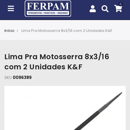
Início
Lima Pra Motosserra 8x3/16 com 2 Unidades K&F
Agro
Casa
Lima Pra Motosserra 8x3/16
e
Jardim
com 2 Unidades K&F
SKU
EPIs
0096389
Fixação
e
Cobertura
Ferramentas
e