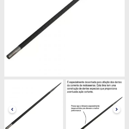
Máquinas
Iluminação
Materiais
de
Construção
Materiais
Elétricos
Materiais
Hidráulicos
e
Pneumáticos
Tintas
e
Químicos